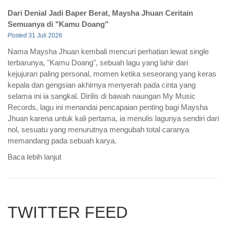
Baca lebih lanjut
TWITTER FEED
Tweets by RadioQJogja883
What our Clients are Saying