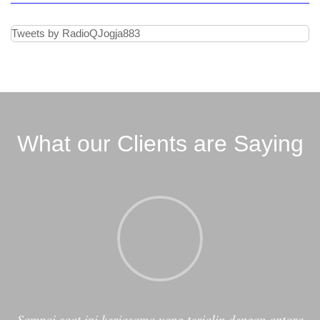
Sampai saat ini kerjasama yang terjalin dengan antara
Radio Q dengan Kids Fun berjalan dengan baik, tidak
ada masalah suatu apapun dan menguntungkan kedua
belah pihak. Pihak Radio Q juga sangat Fast Respon,
mulai dari pertama saya ajukan penawaran langsung
ditindaklanjuti dengan baik. Kami harap kerjasama ini
akan terus terlaksana.
Ayu Oktariani - Marketing Kids Fun Yogyakarta