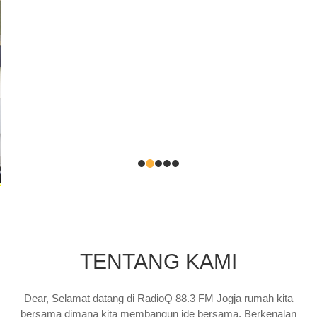
TENTANG KAMI
Dear, Selamat datang di RadioQ 88.3 FM Jogja rumah kita
bersama dimana kita membangun ide bersama. Berkenalan
dengan kami adalah menjadi titik awal mengenal Above The
Line |Below The Line | Event Organizer | Brand Activation.
More Detail
PROGRAM RADIO