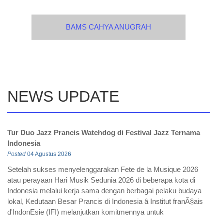
Indonesia
Posted
04 Agustus 2026
Setelah sukses menyelenggarakan Fete de la Musique 2026
atau perayaan Hari Musik Sedunia 2026 di beberapa kota di
Indonesia melalui kerja sama dengan berbagai pelaku budaya
lokal, Kedutaan Besar Prancis di Indonesia â Institut franÃ§ais
d'IndonEsie (IFI) melanjutkan komitmennya untuk
meningkatkan kerja sama budaya Prancis-Indonesia melalui
edisi kelima tur jazz Prancis di Indonesia. Rabu,(22/7/2026)
Baca lebih lanjut
Tentang Mereka yang Memilih untuk Terus Berjuang "Film
Rumah Singgah"
Posted
04 Agustus 2026
Setelah video first look-nya ditonton lebih dari 4 juta kali hanya
dalam satu hari, film Rumah Singgah hari ini mempublikasikan
video teaser melalui akun resmi media sosialnya. Film dengan
genre drama ini merupakan persembahan dari SENARA,