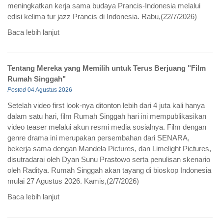
bekerja sama dengan Mandela Pictures, dan Limelight Pictures,
disutradarai oleh Dyan Sunu Prastowo serta penulisan skenario
oleh Raditya. Rumah Singgah akan tayang di bioskop Indonesia
mulai 27 Agustus 2026. Kamis,(2/7/2026)
Baca lebih lanjut
Dari Denial Jadi Baper Berat, Maysha Jhuan Ceritain
Semuanya di "Kamu Doang"
Posted
31 Juli 2026
Nama Maysha Jhuan kembali mencuri perhatian lewat single
terbarunya, "Kamu Doang", sebuah lagu yang lahir dari
kejujuran paling personal, momen ketika seseorang yang keras
kepala dan gengsian akhirnya menyerah pada cinta yang
selama ini ia sangkal. Dirilis di bawah naungan My Music
Records, lagu ini menandai pencapaian penting bagi Maysha
Jhuan karena untuk kali pertama, ia menulis lagunya sendiri dari
nol, sesuatu yang menurutnya mengubah total caranya
memandang pada sebuah karya.