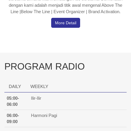
DAILY
WEEKLY
05:00-
Ilir-Ilir
06:00
06:00-
Harmoni Pagi
09:00
09:00-
Serba Serbi
12:00
12:00-
Afternoon Break
15:00
15:00-
Classic Voice
17:00
View All Program