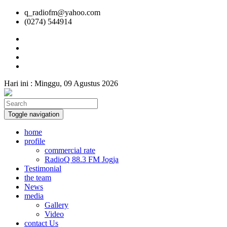
q_radiofm@yahoo.com
(0274) 544914
Hari ini :
Minggu, 09 Agustus 2026
Toggle navigation
home
profile
commercial rate
RadioQ 88.3 FM Jogja
Testimonial
the team
News
media
Gallery
Video
contact Us