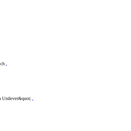
uch
.
n Unilever&quot;
.