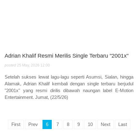
Adrian Khalif Resmi Merilis Single Terbaru "2001x"
posted
25 May, 2026 12:00
Setelah sukses lewat lagu-lagu seperti Asumsi, Sialan, hingga
Alamak, Adrian Khalif kembali dengan single terbaru berjudul
"2001x" yang resmi dirilis dibawah naungan label E-Motion
Entertainment. Jumat, (22/5/26)
First
Prev
6
7
8
9
10
Next
Last