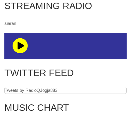
STREAMING RADIO
ran
TWITTER FEED
Tweets by RadioQJogja883
MUSIC CHART