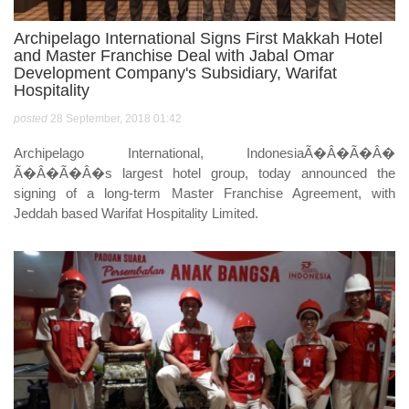
Archipelago International Signs First Makkah Hotel
and Master Franchise Deal with Jabal Omar
Development Company's Subsidiary, Warifat
Hospitality
posted
28 September, 2018 01:42
Archipelago International, IndonesiaÃ�Â�Ã�Â�
Ã�Â�Ã�Â�s largest hotel group, today announced the
signing of a long-term Master Franchise Agreement, with
Jeddah based Warifat Hospitality Limited.