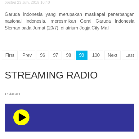
posted
23 July, 2018 10:40
Garuda Indonesia yang merupakan maskapai penerbangan
nasional Indonesia, meresmikan Gerai Garuda Indonesia
Sleman pada Jumat (20/7), di atrium Jogja City Mall
First
Prev
96
97
98
99
100
Next
Last
STREAMING RADIO
iaran