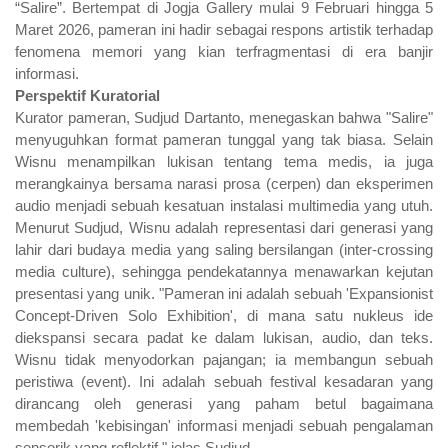
“Salire”. Bertempat di Jogja Gallery mulai 9 Februari hingga 5
Maret 2026, pameran ini hadir sebagai respons artistik terhadap
fenomena memori yang kian terfragmentasi di era banjir
informasi.
Perspektif Kuratorial
Kurator pameran, Sudjud Dartanto, menegaskan bahwa "Salire"
menyuguhkan format pameran tunggal yang tak biasa. Selain
Wisnu menampilkan lukisan tentang tema medis, ia juga
merangkainya bersama narasi prosa (cerpen) dan eksperimen
audio menjadi sebuah kesatuan instalasi multimedia yang utuh.
Menurut Sudjud, Wisnu adalah representasi dari generasi yang
lahir dari budaya media yang saling bersilangan (inter-crossing
media culture), sehingga pendekatannya menawarkan kejutan
presentasi yang unik. "Pameran ini adalah sebuah 'Expansionist
Concept-Driven Solo Exhibition', di mana satu nukleus ide
diekspansi secara padat ke dalam lukisan, audio, dan teks.
Wisnu tidak menyodorkan pajangan; ia membangun sebuah
peristiwa (event). Ini adalah sebuah festival kesadaran yang
dirancang oleh generasi yang paham betul bagaimana
membedah 'kebisingan' informasi menjadi sebuah pengalaman
sensorik yang reflektif," jelas Sudjud.