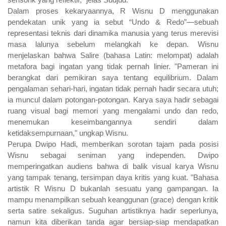
Dalam proses kekaryaannya, R Wisnu D menggunakan
pendekatan unik yang ia sebut “Undo & Redo”—sebuah
representasi teknis dari dinamika manusia yang terus merevisi
masa lalunya sebelum melangkah ke depan. Wisnu
menjelaskan bahwa Salire (bahasa Latin: melompat) adalah
metafora bagi ingatan yang tidak pernah linier. "Pameran ini
berangkat dari pemikiran saya tentang equilibrium. Dalam
pengalaman sehari-hari, ingatan tidak pernah hadir secara utuh;
ia muncul dalam potongan-potongan. Karya saya hadir sebagai
ruang visual bagi memori yang mengalami undo dan redo,
menemukan keseimbangannya sendiri dalam
ketidaksempurnaan," ungkap Wisnu.
Perupa Dwipo Hadi, memberikan sorotan tajam pada posisi
Wisnu sebagai seniman yang independen. Dwipo
memperingatkan audiens bahwa di balik visual karya Wisnu
yang tampak tenang, tersimpan daya kritis yang kuat. "Bahasa
artistik R Wisnu D bukanlah sesuatu yang gampangan. Ia
mampu menampilkan sebuah keanggunan (grace) dengan kritik
serta satire sekaligus. Suguhan artistiknya hadir seperlunya,
namun kita diberikan tanda agar bersiap-siap mendapatkan