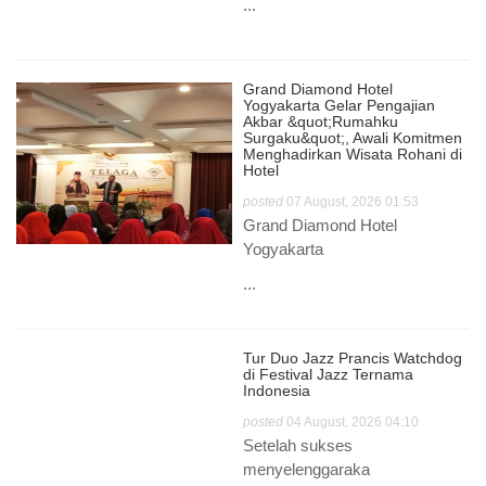
...
Grand Diamond Hotel
Yogyakarta Gelar Pengajian
Akbar &quot;Rumahku
Surgaku&quot;, Awali Komitmen
Menghadirkan Wisata Rohani di
Hotel
posted
07 August, 2026 01:53
Grand Diamond Hotel
Yogyakarta
...
Tur Duo Jazz Prancis Watchdog
di Festival Jazz Ternama
Indonesia
posted
04 August, 2026 04:10
Setelah sukses
menyelenggaraka