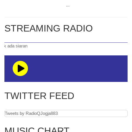
...
STREAMING RADIO
da siaran
TWITTER FEED
Tweets by RadioQJogja883
MUSIC CHART