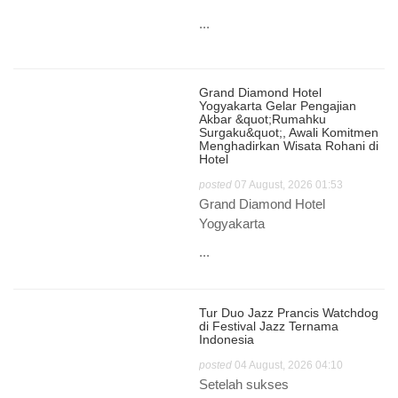
...
Grand Diamond Hotel
Yogyakarta Gelar Pengajian
Akbar &quot;Rumahku
Surgaku&quot;, Awali Komitmen
Menghadirkan Wisata Rohani di
Hotel
posted
07 August, 2026 01:53
Grand Diamond Hotel
Yogyakarta
...
Tur Duo Jazz Prancis Watchdog
di Festival Jazz Ternama
Indonesia
posted
04 August, 2026 04:10
Setelah sukses