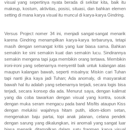
visual yang sepertinya nyata berada di sekitar kita, baik itu
makeup, kostum, aktivitas, posisi, situasi, dan bahkan elemen
setting di mana karya visual itu muncul di karya-karya Gindring.
Versus Project nomer 34 ini, menjadi sangat-sangat menarik
karena Gindring menampilkan karya-karya terbarunya, tetapi
masih dengan semangat kritis yang luar biasa sama. Bahkan
semakin ke sini semakin kuat dan semakin lucu. Sindirannya
semakin mengena tapi juga membikin orang tertawa. Membikin
ironi-ironi yang sebenarnya menyentil baik untuk kalangan atas
maupun kalangan bawah, seperti misalnya: Miskin cari Tuhan
tapi nanti jika kaya jadi Tuhan; Ada anomaly, di masyarakat
bawah hal itu adalah yang sebenarnya terjadi, secara logis bisa
terjadi, secara konsep dia ada. Menurut saya, dengan kalimat
yang dia coba tawarkan dengan visual yang kontra, sosok
dengan muka seram mengacu pada band Misfits ataupun Kiss
dengan melukisi wajahnya hitam putih, idiom-idiom setan,
mengenakan baju partai, topi anak jalanan, celana pendek
dengan sarung yang dikalungkan, ini anomali yang sangat luar
biasa menarik ditampilkan dalam satu fragmen karya visual