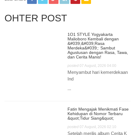
OHTER POST
1O1 STYLE Yogyakarta
Malioboro Kembali dengan
&#039;&#039;Rasa
Merdeka&#039;: Sambut
Agustusan dengan Rasa, Tawa,
dan Cerita Manis!
posted
07 August, 2026 04:00
Menyambut hari kemerdekaan
Ind
...
Fatin Mengajak Menikmati Fase
Kehidupan di Nomor Terbaru
&quot;Tidur Siang&quot;
posted
07 August, 2026 02:10
Setelah merilis album Cerita K