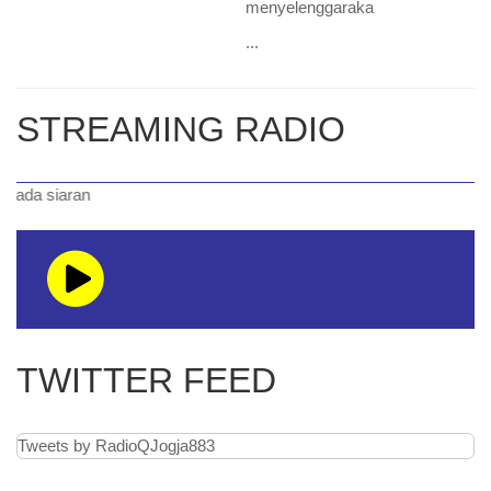
menyelenggaraka
...
STREAMING RADIO
a siaran
TWITTER FEED
Tweets by RadioQJogja883